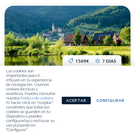
1509€
7 DÍAS
Las cookies son
importantes para ti,
LA MAGIA DE LA SELVA NEGRA Y ALSACIA
influyen en tu experiencia
de navegación. Usamos
Una de las rutas más bellas y mágicas
cookies técnicas y
analíticas. Puedes consultar
nuestra
Política de cookies
.
ACEPTAR
CONFIGURAR
Al hacer click en "Aceptar",
consientes que todas las
cookies se guarden en tu
dispositivo o puedes
configurarlas o rechazar su
uso pulsando en
"Configurar".